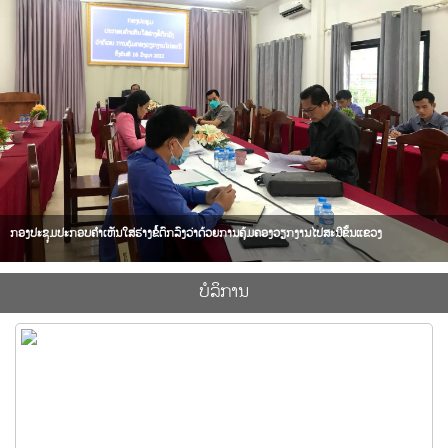
ກອງປະຊຸມປະກອບຄຳເຫັນໃສ່ຮ່າງຂໍ້ຕົກລົງວ່າດ້ວຍການຄຸ້ມຄອງວຽກງານໄປສະນີຂັ້ນແຂວງ
ບໍ​ລິ​ການ