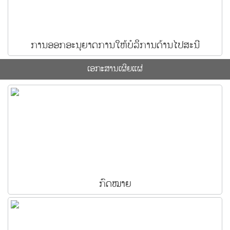
ການອອກອະນຸຍາດການໃຫ້ບໍລິການດ້ານໄປສະນີ
ເອ​ກະ​ສານ​ເຜິຍ​ແຜ່
ກົດໝາຍ