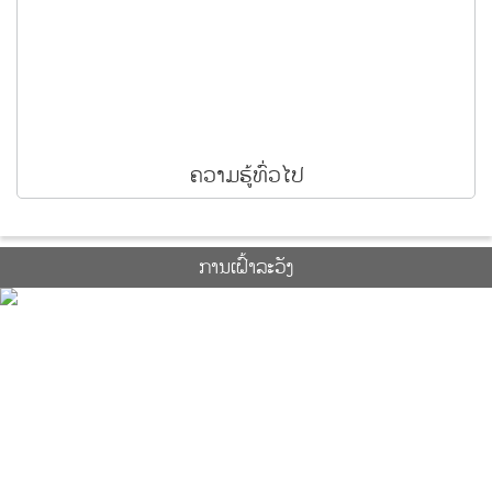
ຄວາມຮູ້ທົ່ວໄປ
ການເຝົ້າລະວັງ