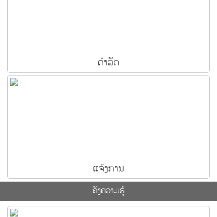
ດຳລັດ
ແຈ້ງການ
​ຄັງ​ຄວາມ​ຮູ້