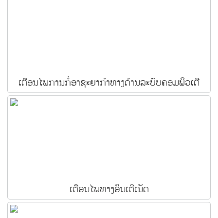
ເຕືອນໄພການກໍ່ອາຊະຍາກຳທາງດ້ານລະບົບຄອມພິວເຕີ
ເຕືອນໄພທາງອິນເຕີເນັດ