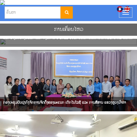
T
o
g
ການ​ເຄື່ອ​ນໄ​ຫວ
g
Title ໄດ້ຈັດກອງປະຊຸມສະຫຼຸບວຽກງານຂົງເຂດ ເຕັກໂນໂລຊີ ແລະ ການສື່ສານປະຈຳງວດ I-II ປີ 2022
l
ແລະ ວາງທິດທາງແຜນການປະຈຳງວດ III ປີ 2022 ຮ່ວມກັບບັນດາບໍລິສັດໂທລະຄົມມະນາຄົມ ແລະ
e
ລັດວິສາຫະກິດໄປສະນີ ສາຂາແຂວງ
n
a
v
i
g
a
t
i
o
n
ກອງປະຊຸມປັບປຸງກົງຈັກການຈັດຕັ້ງຂອງພະແນກ ເຕັກໂນໂລຊີ ແລະ ການສື່ສານ ແຂວງຫຼວງນ້ຳທາ