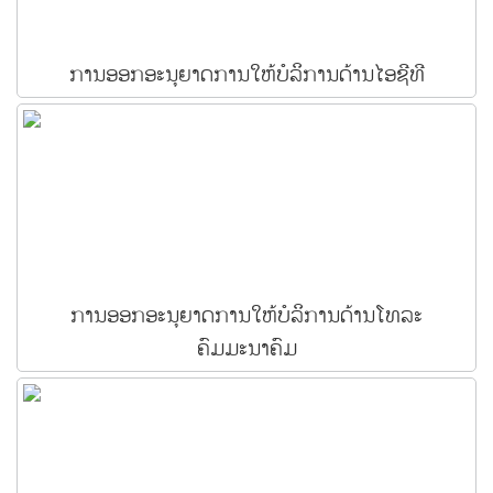
ການອອກອະນຸຍາດການໃຫ້ບໍລິການດ້ານໄອຊີທີ
ການອອກອະນຸຍາດການໃຫ້ບໍລິການດ້ານໂທລະ
ຄົມມະນາຄົມ