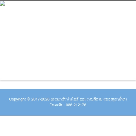
Copyright © 2017-2026 ພະແນກເຕັກ​ໂນ​ໂລ​ຊີ ແລະ ການສື່ສານ ແຂວງຫຼວງນໍ້າທາ
ໂທລະສັບ: 086 212176